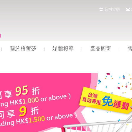
台灣官網
關於格蕾莎
媒體報導
產品櫥窗
|
|
|
|