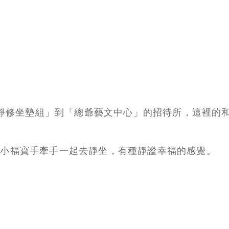
蓮花靜修坐墊組」到「總爺藝文中心」的招待所，這裡的
和小福寶手牽手一起去靜坐，有種靜謐幸福的感覺。