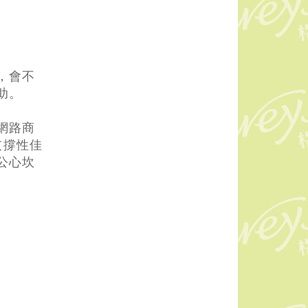
，會不
助。
網路商
支撐性佳
公心坎