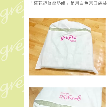
「蓮花靜修坐墊組」是用白色束口袋