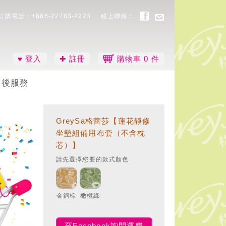
訂購電話︰+886-22783-2223
線上聯絡︰
♥ 登入
✚ 註冊
購物車
0
件
售後服務
GreySa格蕾莎【蓮花靜修
坐墊組備用布套（不含枕
芯）】
請先選擇您要的款式顏色
金銅棕
橄欖綠
至Facebook詢問運費