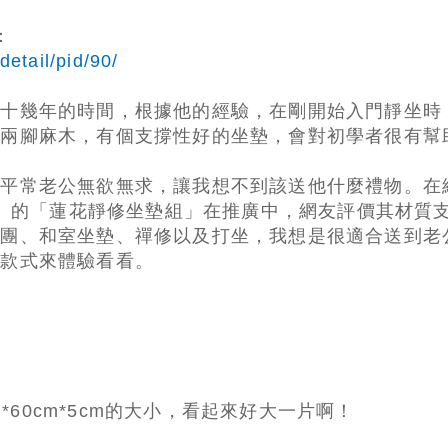
：
etail/pid/90/
二十幾年的時間，根據他的經驗，在剛開始入門靜坐時
覺兩腳麻木，有個支撐性好的坐墊，會對初學者很有幫
，平常老公無欲無求，讓我想不到該送他什麼禮物。在
蕾莎」的「蓮花靜修坐墊組」在推廣中，網友評價其材質
蒲團、和室坐墊、禪修以及打坐，我想是很適合送到老
的款式來體驗看看。
m*60cm*5cm的大小，看起來好大一片啊！