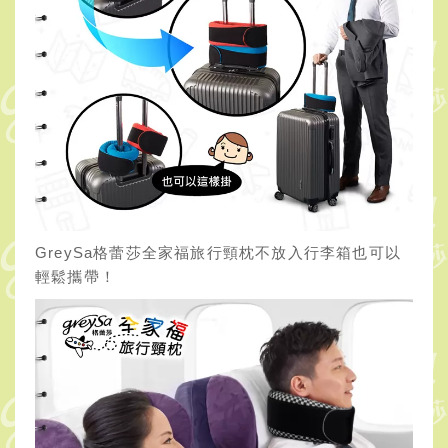
GreySa格蕾莎全家福旅行頸枕不放入行李箱也可以
輕鬆攜帶！