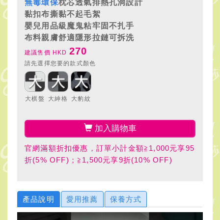
無毒環保
枕芯透氣排熱孔洞設計
黏扣布撕黏不起毛絮
嬰兒用品級魔鬼粘牢固不扎手
布料親膚舒適隱形拉鏈可拆洗
270
建議售價 HKD
請先選擇您要的款式顏色
大棋盤
大紳格
大豹紋
加入購物車
官網滿額折扣優惠，訂單小計金額≧1,000元享95
折(5% OFF)；≧1,500元享9折(10% OFF)
產品說明
愛用推薦
保養方式
GreySa格蕾莎全家福旅行頸枕介紹影片