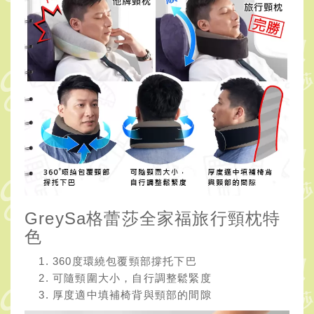
GreySa格蕾莎全家福旅行頸枕特
色
360度環繞包覆頸部撐托下巴
可隨頸圍大小，自行調整鬆緊度
厚度適中填補椅背與頸部的間隙