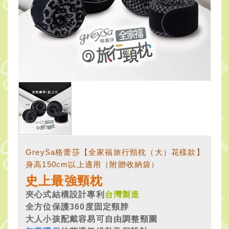
GreySa格蕾莎【全家福旅行頸枕（大）花樣款】
身高150cm以上適用（附贈收納袋）
史上最強頸枕
夾心式結構設計
專利
台灣製造
全方位保護360度固定頸脖
大人小孩配戴容易可自由調整頸圍