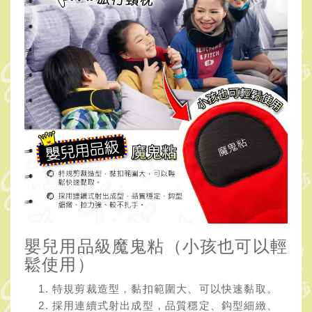
嬰兒用品級魔鬼粘（小孩也可以輕
鬆使用）
特規剪裁造型，黏扣範圍大、可以快速黏取。
採用連續式射出成型，品質穩定、鈎型細緻、