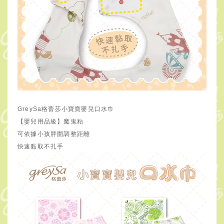
GreySa格蕾莎小寶寶嬰兒口水巾
【嬰兒用品級】魔鬼粘
可依據小孩脖圍調整距離
快速黏取不扎手