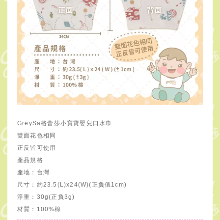
GreySa格蕾莎小寶寶嬰兒口水巾
雙面花色相同
正反皆可使用
產品規格
產地：台灣
尺寸：約23.5(L)
x
24(W)
(正負值1cm)
淨重：30g(正負3g)
材質：100%棉