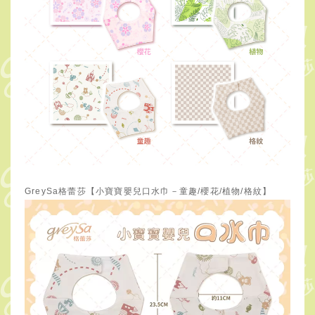
GreySa格蕾莎【小寶寶嬰兒口水巾－童趣/櫻花/植物/格紋】