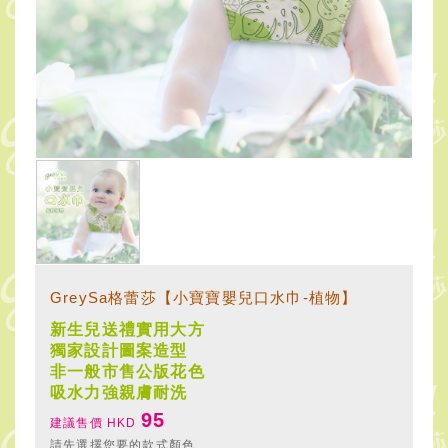
GreySa格蕾莎【小寶寶嬰兒口水巾-植物】
新生兒送禮實用大方
獨家設計圖案造型
非一般市售公版花色
吸水力強親膚耐洗
95
建議售價 HKD
請先選擇您要的款式顏色