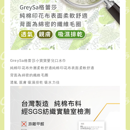
GreySa格蕾莎小寶寶嬰兒口水巾
純棉印花布外層柔軟舒適純棉印花布表面柔軟舒適
背面為綿密的纖維毛圈
透氣 親膚 吸濕排乾
吸水力佳