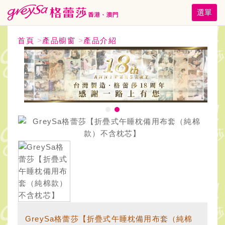
Toggle
選單
navigati
首頁
>
產品櫥窗
>
產品介紹
GreySa格蕾莎【折疊式午睡枕備用布套（純棉