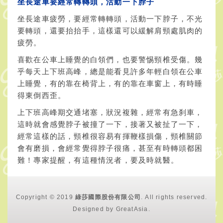
坐長途車要經常轉轉頭，活動一下脖子
坐長途車疲勞，要經常轉轉頭，活動一下脖子，不光
要轉頭，還要抬抬手，這樣還可以緩解肩頸處肌肉的
疲勞。
喜歡在公車上睡覺的白領們，也要警惕頸椎受傷。幾
乎每天上下班高峰，總是能看見許多年輕白領在公車
上睡覺，有的靠在椅背上，有的靠在車窗上，有時睡
得東倒西歪。
上下班高峰期交通堵塞，狀況複雜，經常有急刹車，
這時就會感覺脖子被撞了一下，接著又被扯了一下，
經常這樣的話，頸椎很容易有揮鞭樣損傷，頸椎關節
會有磨損，會經常覺得脖子很痛，甚至有時轉頭都困
難！專家提醒，有這種情況者，要及時就醫。
Copyright © 2019
綠莎國際股份有限公司
. All rights reserved.
Designed by
GreatAsia
.