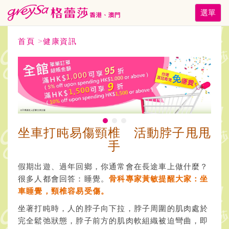
Toggle
選單
navigati
首頁
>
健康資訊
坐車打盹易傷頸椎 活動脖子甩甩
手
假期出遊、過年回鄉，你通常會在長途車上做什麼？
很多人都會回答：睡覺。
骨科專家黃敏提醒大家：坐
車睡覺，頸椎容易受傷。
坐著打盹時，人的脖子向下拉，脖子周圍的肌肉處於
完全鬆弛狀態，脖子前方的肌肉軟組織被迫彎曲，即